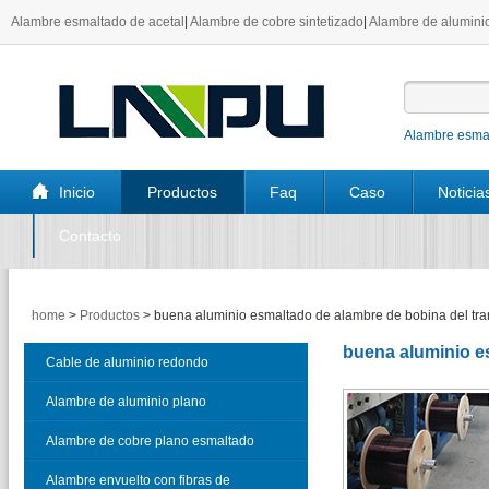
Alambre esmaltado de acetal
|
Alambre de cobre sintetizado
|
Alambre de aluminio
Alambre esmal
Inicio
Productos
Faq
Caso
Noticia
Contacto
home
>
Productos
>
buena aluminio esmaltado de alambre de bobina del tr
buena aluminio e
Cable de aluminio redondo
esmaltado
Alambre de aluminio plano
esmaltado
Alambre de cobre plano esmaltado
Alambre envuelto con fibras de