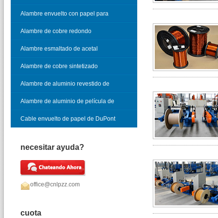
vidrio
Alambre envuelto con papel para
cable telefónico
Alambre de cobre redondo
esmaltado
Alambre esmaltado de acetal
Alambre de cobre sintetizado
Alambre de aluminio revestido de
cobre esmaltado
Alambre de aluminio de película de
óxido
Cable envuelto de papel de DuPont
necesitar ayuda?
office@cnlpzz.com
cuota