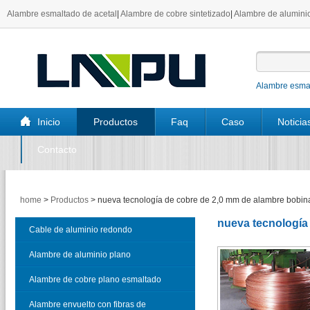
Alambre esmaltado de acetal
|
Alambre de cobre sintetizado
|
Alambre de aluminio
Alambre esmal
Inicio
Productos
Faq
Caso
Noticia
Contacto
home
>
Productos
>
nueva tecnología de cobre de 2,0 mm de alambre bobi
nueva tecnología
Cable de aluminio redondo
esmaltado
Alambre de aluminio plano
esmaltado
Alambre de cobre plano esmaltado
Alambre envuelto con fibras de