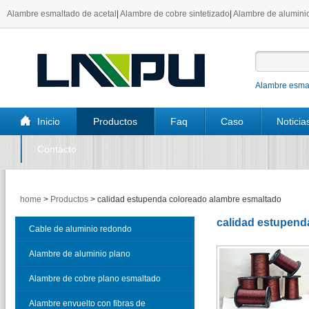
Alambre esmaltado de acetal
|
Alambre de cobre sintetizado
|
Alambre de aluminio
Alambre esmal
Inicio
Productos
Faq
Caso
Noticia
Contacto
home
>
Productos
>
calidad estupenda coloreado alambre esmaltado
calidad estupend
Cable de aluminio redondo
esmaltado
Alambre de aluminio plano
esmaltado
Alambre de cobre plano esmaltado
Alambre envuelto con fibras de