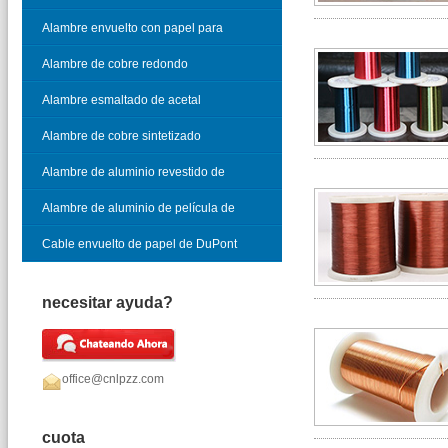
vidrio
Alambre envuelto con papel para
cable telefónico
Alambre de cobre redondo
esmaltado
Alambre esmaltado de acetal
Alambre de cobre sintetizado
Alambre de aluminio revestido de
cobre esmaltado
Alambre de aluminio de película de
óxido
Cable envuelto de papel de DuPont
necesitar ayuda?
office@cnlpzz.com
cuota