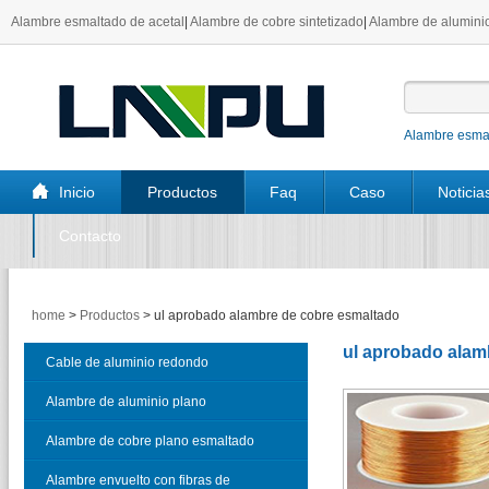
Alambre esmaltado de acetal
|
Alambre de cobre sintetizado
|
Alambre de aluminio
Alambre esmal
Inicio
Productos
Faq
Caso
Noticia
Contacto
home
>
Productos
>
ul aprobado alambre de cobre esmaltado
ul aprobado alam
Cable de aluminio redondo
esmaltado
Alambre de aluminio plano
esmaltado
Alambre de cobre plano esmaltado
Alambre envuelto con fibras de