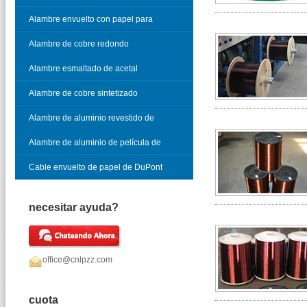
vidrio
Alambre envuelto con papel para
cable telefónico
Alambre de cobre redondo
esmaltado
Alambre esmaltado de acetal
Alambre de cobre sintetizado
Alambre de aluminio revestido de
cobre esmaltado
Alambre de aluminio de película de
óxido
Cable envuelto de papel de DuPont
necesitar ayuda?
office@cnlpzz.com
cuota