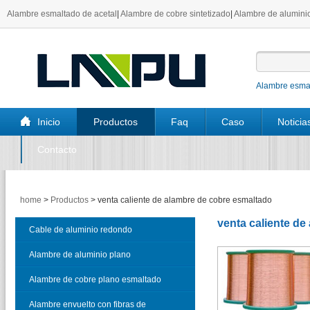
Alambre esmaltado de acetal
|
Alambre de cobre sintetizado
|
Alambre de aluminio
Alambre esmal
Inicio
Productos
Faq
Caso
Noticia
Contacto
home
>
Productos
>
venta caliente de alambre de cobre esmaltado
venta caliente d
Cable de aluminio redondo
esmaltado
Alambre de aluminio plano
esmaltado
Alambre de cobre plano esmaltado
Alambre envuelto con fibras de