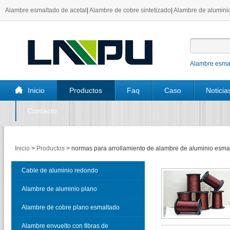
Alambre esmaltado de acetal
|
Alambre de cobre sintetizado
|
Alambre de aluminio
Alambre esmal
Inicio
Productos
Faq
Caso
Noticia
Contacto
Inicio
>
Productos
>
normas para arrollamiento de alambre de aluminio esma
Cable de aluminio redondo
esmaltado
Alambre de aluminio plano
esmaltado
Alambre de cobre plano esmaltado
Alambre envuelto con fibras de