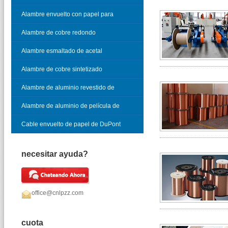
vidrio
Alambre envuelto con papel para
cable telefónico
Alambre de cobre redondo
esmaltado
Alambre esmaltado de acetal
Alambre de cobre sintetizado
Alambre de aluminio revestido de
cobre esmaltado
Alambre de aluminio de película de
óxido
Cable envuelto de papel de DuPont
necesitar ayuda?
office@cnlpzz.com
cuota