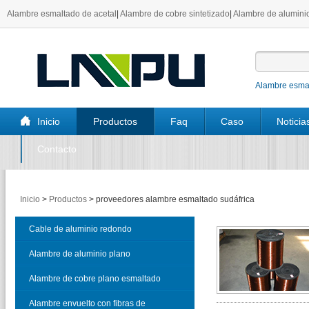
Alambre esmaltado de acetal
|
Alambre de cobre sintetizado
|
Alambre de aluminio
Alambre esmal
Inicio
Productos
Faq
Caso
Noticia
Contacto
Inicio
>
Productos
>
proveedores alambre esmaltado sudáfrica
Cable de aluminio redondo
esmaltado
Alambre de aluminio plano
esmaltado
Alambre de cobre plano esmaltado
Alambre envuelto con fibras de