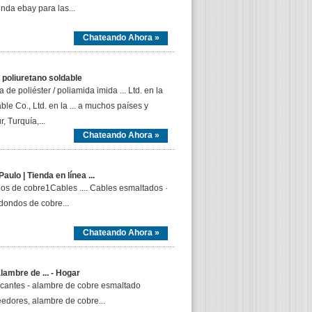
enda ebay para las...
Chateando Ahora »
 poliuretano soldable
e poliéster / poliamida imida ... Ltd. en la
e Co., Ltd. en la ... a muchos países y
, Turquía,...
Chateando Ahora »
ulo | Tienda en línea ...
s de cobre1Cables .... Cables esmaltados ·
edondos de cobre...
Chateando Ahora »
ambre de ... - Hogar
icantes - alambre de cobre esmaltado
edores, alambre de cobre...