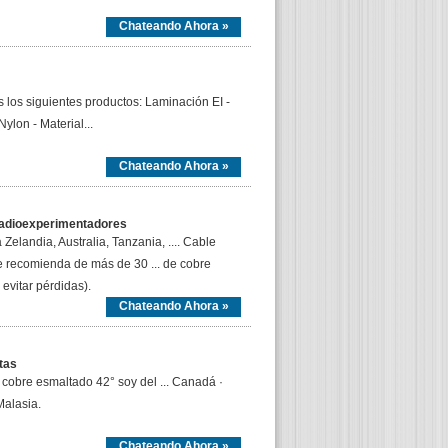
Chateando Ahora »
los siguientes productos: Laminación EI -
lon - Material...
Chateando Ahora »
Radioexperimentadores
Zelandia, Australia, Tanzania, .... Cable
e recomienda de más de 30 ... de cobre
evitar pérdidas).
Chateando Ahora »
tas
cobre esmaltado 42° soy del ... Canadá ·
 Malasia.
Chateando Ahora »