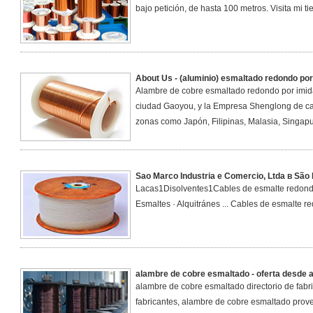
bajo petición, de hasta 100 metros. Visita mi ti
About Us - (aluminio) esmaltado redondo por
Alambre de cobre esmaltado redondo por imida d
ciudad Gaoyou, y la Empresa Shenglong de cabl
zonas como Japón, Filipinas, Malasia, Singapur
Sao Marco Industria e Comercio, Ltda в São Pa
Lacas1Disolventes1Cables de esmalte redondo
Esmaltes · Alquitránes ... Cables de esmalte r
alambre de cobre esmaltado - oferta desde al
alambre de cobre esmaltado directorio de fabr
fabricantes, alambre de cobre esmaltado prove