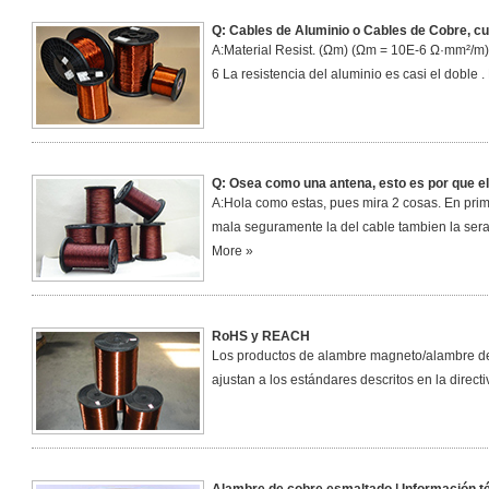
Q: Cables de Aluminio o Cables de Cobre, cua
A:Material Resist. (Ωm) (Ωm = 10E-6 Ω·mm²/m)
6 La resistencia del aluminio es casi el doble
Q: Osea como una antena, esto es por que el 
A:Hola como estas, pues mira 2 cosas. En prime
mala seguramente la del cable tambien la ser
More »
RoHS y REACH
Los productos de alambre magneto/alambre 
ajustan a los estándares descritos en la direc