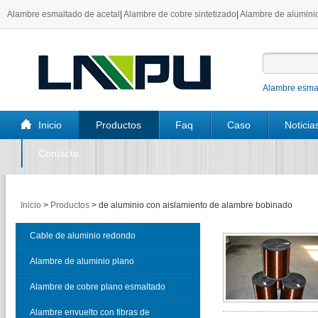
Alambre esmaltado de acetal
|
Alambre de cobre sintetizado
|
Alambre de aluminio
Alambre esmal
Inicio
Productos
Faq
Caso
Noticia
Contacto
Inicio
>
Productos
>
de aluminio con aislamiento de alambre bobinado
Cable de aluminio redondo
esmaltado
Alambre de aluminio plano
esmaltado
Alambre de cobre plano esmaltado
Alambre envuelto con fibras de