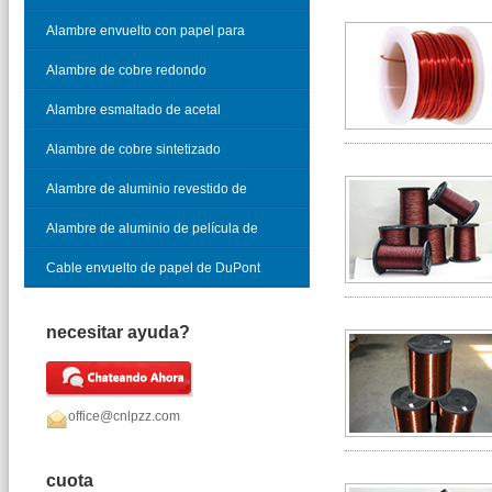
vidrio
Alambre envuelto con papel para
cable telefónico
Alambre de cobre redondo
esmaltado
Alambre esmaltado de acetal
Alambre de cobre sintetizado
Alambre de aluminio revestido de
cobre esmaltado
Alambre de aluminio de película de
óxido
Cable envuelto de papel de DuPont
necesitar ayuda?
office@cnlpzz.com
cuota